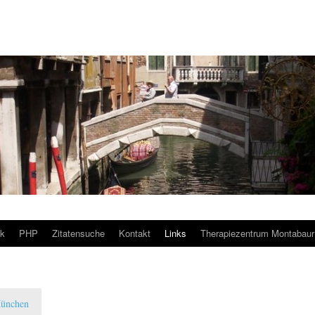
nk
PHP
Zitatensuche
Kontakt
Links
Therapiezentrum Montabaur
ünchen