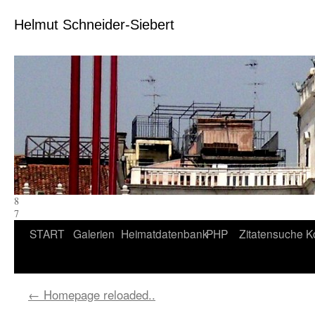
Helmut Schneider-Siebert
8
7
Zum
START
Galerien
Heimatdatenbank
PHP
Zitatensuche
K
Inhalt
springen
←
Homepage reloaded..