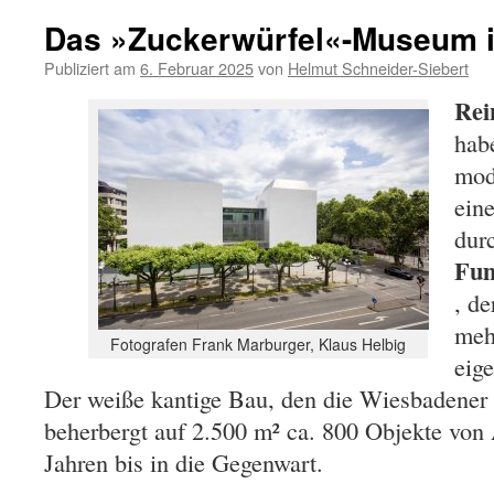
Das »Zuckerwürfel«-Museum 
Publiziert am
6. Februar 2025
von
Helmut Schneider-Siebert
Rei
hab
mod
eine
dur
Fum
, de
mehr
Fotografen Frank Marburger, Klaus Helbig
eig
Der weiße kantige Bau, den die Wiesbadener
beherbergt auf 2.500 m² ca. 800 Objekte von
Jahren bis in die Gegenwart.