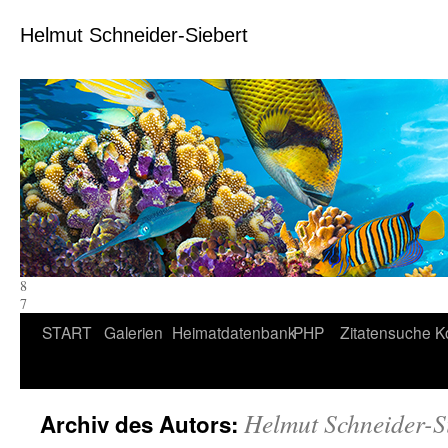
Helmut Schneider-Siebert
8
7
Zum
START
Galerien
Heimatdatenbank
PHP
Zitatensuche
K
Inhalt
springen
Helmut Schneider-S
Archiv des Autors: